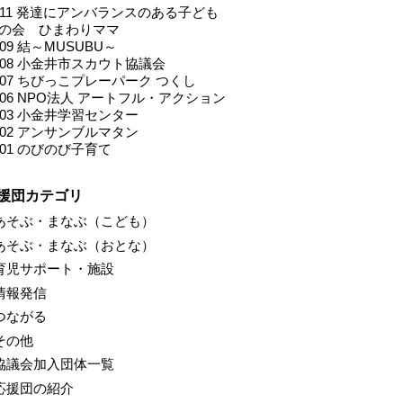
l.011 発達にアンバランスのある子ども
の会 ひまわりママ
.009 結～MUSUBU～
l.008 小金井市スカウト協議会
l.007 ちびっこプレーパーク つくし
l.006 NPO法人 アートフル・アクション
l.003 小金井学習センター
l.002 アンサンブルマタン
.001 のびのび子育て
援団カテゴリ
あそぶ・まなぶ（こども）
あそぶ・まなぶ（おとな）
育児サポート・施設
情報発信
つながる
その他
協議会加入団体一覧
応援団の紹介