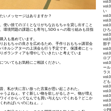
vol
vo
い
vo
えたいメッセージはありますか？
vol
、使い捨てのゴミとなりがちなおもちゃを貸し出すこと
vo
、環境問題の課題にも寄与しSDGｓへの取り組みも目指
ひろ
vol
購入も進めています。
vo
りおもちゃの良さを広めるため、手作りおもちゃ講習会
部子
パネルシアターの上演会も行う予定です。保護者にとっ
vol
りボランティアを増やしていきたいと考えていま
vo
ロプ
てについてもお気軽にご相談ください。
vo
ール
ラス
vo
ども
vol
昔、私が夫に言い放った言葉が思い起こされた。
vol
ゃうよねぇ。すぐ新しい物を欲しがるしさー。物が増え
vol
ワイイからってなんでも買い与えないでくれる？どこか
vo
くれればいいのにねぇ。」
vo
☆PI