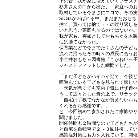
その昔、我が家に増えていくプラスチ
杉井さんの口から出た、『家庭へのお
取材している今まさにココで、その
SDGsが叫ばれる中、まだまだおも
捨て、買っては捨て・・の繰り返しを
いと思うご家庭も居るのではないか。
我が家も、突如としておもちゃを木製
には勝てなかった。
保育業などで今までたくさんの子ども
流れに沿ったその時々の成長に合うお
小金井おもちゃ図書館「こがねいっ子
ジャストフィットした瞬間でした。
「まだ子どもがハイハイ期で、今後ど
際遊んでいる子どもを見られて嬉しい
「天気が悪くても室内で気にせず遊べ
うして広々とした畳の上で、リラック
「自宅は手狭でなかなか買えないおも
くれるから感謝です。」
と、今回初めて参加されたご家族やリ
聞けました。
開催時間も２時間なので子どもたちが
と自宅を自転車で２～３回往復してい
感染症対策にも力を入れていて、開催