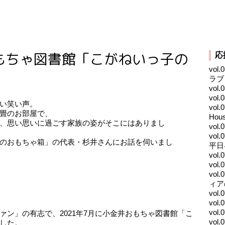
金井おもちゃ図書館「こがねいっ子の
応
vo
ラブ
vol
vo
い笑い声。
vol
畳のお部屋で、
Ho
、思い思いに過ごす家族の姿がそこにはありまし
vo
vol
のおもちゃ箱」の代表・杉井さんにお話を伺いまし
平日
vo
vo
vo
ィア
vo
vol
vol
ン」の有志で、2021年7月に小金井おもちゃ図書館「こ
vo
した。