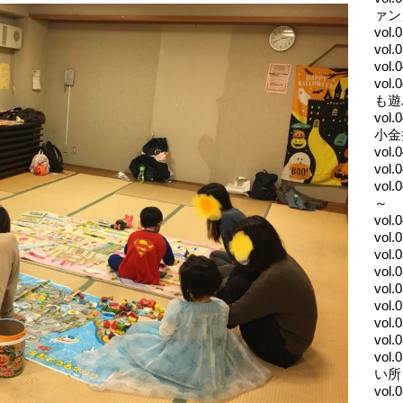
ァン
vol
vol
vo
vo
も遊
vo
小金
vo
vo
vo
～
vo
vol
vol
vol
vol
vol
vo
vo
vo
い所
vo