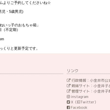
ムよりご予約してくださいね☆
男児・5歳男児)
ねいっ子のおもちゃ箱」
日（不定期）
com
っくりと更新予定です。
リンク
行政情報：小金井市公式
姉妹サイト：小金井子
管理サイト：小金井子
instagram
X（旧Twitter）
Facebook