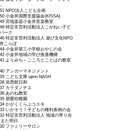
」
.051 NPO法人こども企画
.050 小金井国際支援協会(KISSA)
l.049 宮地楽器小金井音楽教室
l.048 特定非営利活動法人こがねい子ど
パーク
l.046 特定非営利活動法人 遊び文化NPO
井こらぼ
l.044 小金井第三小学校おやじの会
l.042 小金井地域の学び推進機構
l.041 よりみち～こころとことばの教室
l.040 アンガーマネジメント
.039 こども文庫 upon NASH
.038 浴恩館日和
.037 カラダノチエ
.036 あのね教室
.035 朋愛幼稚園
l.034 かがくくらぶコスモ
l.033 いかそう！子どもの権利条例の会
l.032 特定非営利活動法人 地域の寄り合
 また明日
l.030 ファミリーサロン