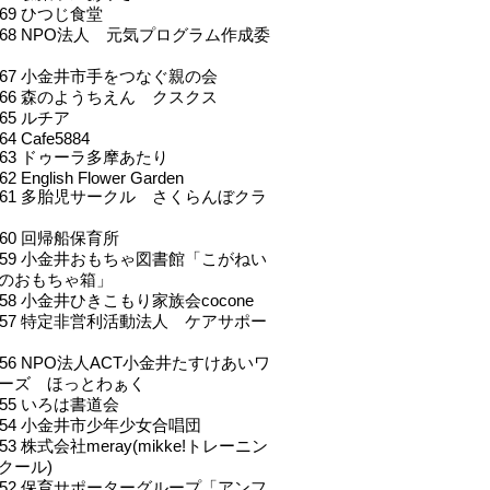
.069 ひつじ食堂
l.068 NPO法人 元気プログラム作成委
l.067 小金井市手をつなぐ親の会
l.066 森のようちえん クスクス
.065 ルチア
064 Cafe5884
l.063 ドゥーラ多摩あたり
062 English Flower Garden
l.061 多胎児サークル さくらんぼクラ
.060 回帰船保育所
l.059 小金井おもちゃ図書館「こがねい
のおもちゃ箱」
.058 小金井ひきこもり家族会cocone
l.057 特定非営利活動法人 ケアサポー
l.056 NPO法人ACT小金井たすけあいワ
ーズ ほっとわぁく
.055 いろは書道会
l.054 小金井市少年少女合唱団
.053 株式会社meray(mikke!トレーニン
クール)
l.052 保育サポーターグループ「アンフ