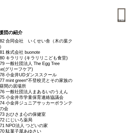
menu
援団の紹介
l.082 合同会社 いくせい舎（木の葉ク
）
.081 株式会社 buonote
l.080 キラリリ (キラリリこども⾷堂)
.079 一般社団法人 The Egg Tree
use(グリーフケア)
l.078 小金井UDダンススクール
.077 mint green*不登校児とその家族の
昼間の居場所
l.076 一般社団法人まあるいのうえん
l.075 小金井市学童保育連絡協議会
l.074 小金井ジュニアサッカーボランテ
の会
l.073 おひさま心の保健室
.072 にじいろ薬局
.071 NPO法人 つどいの家
l.070 駄菓子屋あゆさい