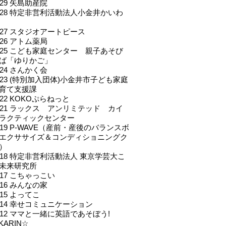
.029 矢島助産院
l.028 特定非営利活動法人小金井かいわ
l.027 スタジオアートピース
.026 アトム薬局
l.025 こども家庭センター 親子あそび
ば「ゆりかご」
.024 さんかく会
l.023 (特別加入団体)小金井市子ども家庭
育て支援課
.022 KOKOぷらねっと
l.021 ラックス アンリミテッド カイ
ラクティックセンター
l.019 P-WAVE（産前・産後のバランスボ
エクササイズ＆コンディショニングク
）
l.018 特定非営利活動法人 東京学芸大こ
未来研究所
.017 こちゃっこい
.016 みんなの家
.015 よってこ
l.014 幸せコミュニケーション
l.012 ママと一緒に英語であそぼう!
KARIN☆