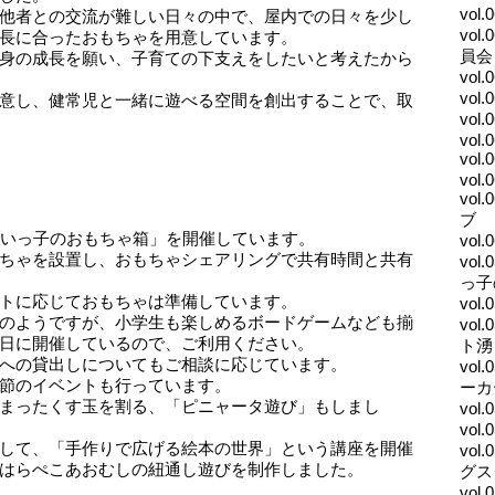
vol
他者との交流が難しい日々の中で、屋内での日々を少し
vo
成長に合ったおもちゃを用意しています。
員会
身の成長を願い、子育ての下支えをしたいと考えたから
vo
vo
意し、健常児と一緒に遊べる空間を創出することで、取
vol
。
vol.
vo
vol.
？
vo
ブ
ねいっ子のおもちゃ箱」を開催しています。
vol
ちゃを設置し、おもちゃシェアリングで共有時間と共有
vo
っ子
トに応じておもちゃは準備しています。
vol
のようですが、小学生も楽しめるボードゲームなども揃
vo
日に開催しているので、ご利用ください。
ト湧
宅への貸出しについてもご相談に応じています。
vo
節のイベントも行っています。
ーカ
まったくす玉を割る、「ピニャータ遊び」もしまし
vol
vo
して、「手作りで広げる絵本の世界」という講座を開催
vol
てはらぺこあおむしの紐通し遊びを制作しました。
グス
vo