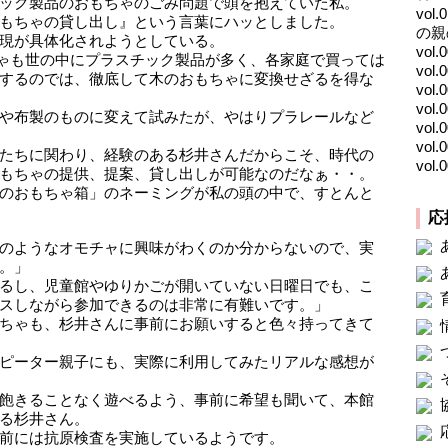
ック製品のおもちゃのごみ問題で頭を抱えていた私。
vo
もちゃの貸し出し』という言葉にハッとしました。
の親
実現が具体化されようとしている。
vol
ちゃも世の中にプラスチック製品が多く、各家庭で買っては
vo
するのでは、徹底して木のおもちゃに変換せざるを得な
vo
vo
や布製のものに変えて試みたが、やはりプラレールなど
vo
vo
たちに関わり、経験のある杉井さんだからこそ、時代の
vol
もちゃの提供、提案、貸し出しが可能なのだなぁ・・。
のおもちゃ箱」のネーミングが私の頭の中で、すとんと
応
のようなオモチャに興味がわくのか分からないので、実
。」
るし、児童館やゆりかごが開いていない日曜日でも、こ
スしながら参加できるのは非常に有難いです。」
ちゃも、杉井さんに事前にお願いすると色々持ってきて
ピーター親子にも、実際に利用してみたリアルな感想が
飽きることなく遊べるよう、事前に希望も聞いて、本館
る杉井さん。
前には抗原検査を実施しているようです。