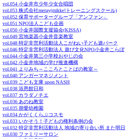
vol.054 小金井市少年少女合唱団
vol.053 株式会社meray(mikke!トレーニングスクール)
vol.052 保育サポーターグループ「アンファン」
vol.051 NPO法人こども企画
vol.050 小金井国際支援協会(KISSA)
vol.049 宮地楽器小金井音楽教室
vol.048 特定非営利活動法人こがねい子ども遊パーク
vol.046 特定非営利活動法人 遊び文化NPO小金井こらぼ
vol.044 小金井第三小学校おやじの会
vol.042 小金井地域の学び推進機構
vol.041 よりみち～こころとことばの教室～
vol.040 アンガーマネジメント
vol.039 こども文庫 upon NASH
vol.038 浴恩館日和
vol.037 カラダノチエ
vol.036 あのね教室
vol.035 朋愛幼稚園
vol.034 かがくくらぶコスモ
vol.033 いかそう！子どもの権利条例の会
vol.032 特定非営利活動法人 地域の寄り合い所 また明日
vol.030 ファミリーサロン