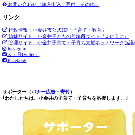
お問い合わせ（加入申込、寄付、その他）
リンク
行政情報：小金井市公式HP「子育て・教育」
姉妹サイト：小金井子どもの居場所サイト『えにえに』
管理サイト：小金井子育て・子育ち支援ネットワーク協議
instagram
X（旧Twitter）
Facebook
サポーター（
バナー広告
・
寄付
）
｢わたしたちは、小金井の子育て・子育ちを応援します。｣