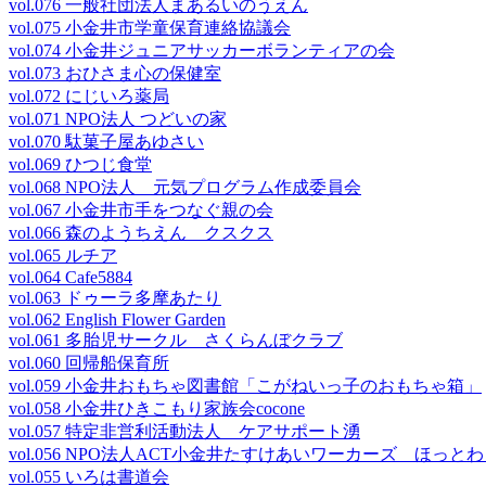
vol.076 一般社団法人まあるいのうえん
vol.075 小金井市学童保育連絡協議会
vol.074 小金井ジュニアサッカーボランティアの会
vol.073 おひさま心の保健室
vol.072 にじいろ薬局
vol.071 NPO法人 つどいの家
vol.070 駄菓子屋あゆさい
vol.069 ひつじ食堂
vol.068 NPO法人 元気プログラム作成委員会
vol.067 小金井市手をつなぐ親の会
vol.066 森のようちえん クスクス
vol.065 ルチア
vol.064 Cafe5884
vol.063 ドゥーラ多摩あたり
vol.062 English Flower Garden
vol.061 多胎児サークル さくらんぼクラブ
vol.060 回帰船保育所
vol.059 小金井おもちゃ図書館「こがねいっ子のおもちゃ箱」
vol.058 小金井ひきこもり家族会cocone
vol.057 特定非営利活動法人 ケアサポート湧
vol.056 NPO法人ACT小金井たすけあいワーカーズ ほっと
vol.055 いろは書道会