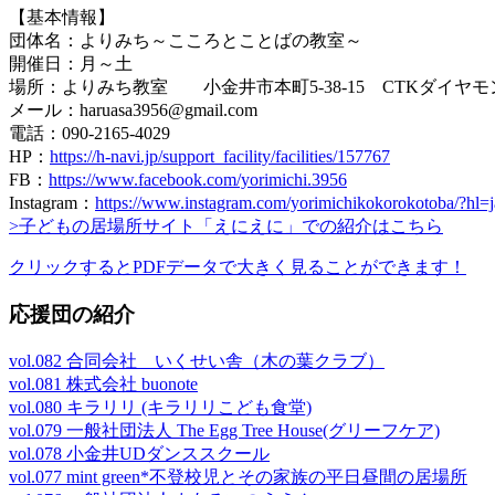
【基本情報】
団体名：よりみち～こころとことばの教室～
開催日：月～土
場所：よりみち教室 小金井市本町5-38-15 CTKダイヤモン
メール：haruasa3956@gmail.com
電話：090-2165-4029
HP：
https://h-navi.jp/support_facility/facilities/157767
FB：
https://www.facebook.com/yorimichi.3956
Instagram：
https://www.instagram.com/yorimichikokorokotoba/?hl=j
>子どもの居場所サイト「えにえに」での紹介はこちら
クリックするとPDFデータで大きく見ることができます！
応援団の紹介
vol.082 合同会社 いくせい舎（木の葉クラブ）
vol.081 株式会社 buonote
vol.080 キラリリ (キラリリこども⾷堂)
vol.079 一般社団法人 The Egg Tree House(グリーフケア)
vol.078 小金井UDダンススクール
vol.077 mint green*不登校児とその家族の平日昼間の居場所