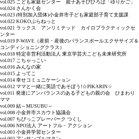
vol.025 こども家庭センター 親子あそびひろば「ゆりかご」
vol.024 さんかく会
vol.023 (特別加入団体)小金井市子ども家庭部子育て支援課
vol.022 KOKOぷらねっと
vol.021 ラックス アンリミテッド カイロプラクティックセ
ンター
vol.019 P-WAVE（産前・産後のバランスボールエクササイズ＆
コンディショニングクラス）
vol.018 特定非営利活動法人 東京学芸大こども未来研究所
vol.017 こちゃっこい
vol.016 みんなの家
vol.015 よってこ
vol.014 幸せコミュニケーション
vol.012 ママと一緒に英語であそぼう!☆PIKARIN☆
vol.011 発達にアンバランスのある子どもの親の会 ひまわり
ママ
vol.009 結～MUSUBU～
vol.008 小金井市スカウト協議会
vol.007 ちびっこプレーパーク つくし
vol.006 NPO法人 アートフル・アクション
vol.003 小金井学習センター
vol.002 アンサンブルマタン