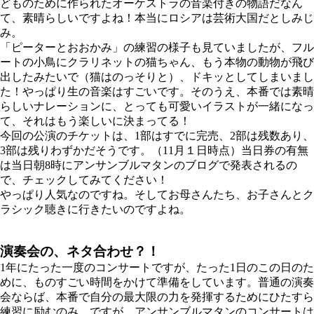
どものために作られたオーケストラの音楽付きの物語だなん
て、素晴らしいですよね！本当にロシアは芸術大国だとしみじ
み。
「ピーターとおおかみ」の練習の様子も見ていましたが、フル
ートの小鳥にクラリネットの猫ちゃん、もう本物の動物が飛び
出したみたいで（猫はのっそりと）、ドキッとしてしまいまし
た！やっぱり生の音楽はすごいです。そのうえ、本番では素晴
らしいナレーションに、とっても可愛いイラストが一緒になっ
て、それはもう楽しいに決まってる！
今回の公演のチケットは、1部はすでに完売、2部は残数あり、
3部は残りわずかだそうです。（11月１日時点）当日券の有無
は当日朝8時にアンサンブルマタンのブログで発表されるの
で、チェックしてみてください！
やっぱり人気なのですね。そしてお母さんたち、お子さんとク
ラシック聴きに行きたいのですよね。
演奏会の、ネタ合わせ？！
1年にたった一度のコンサートですが、たった1日のこの日のた
めに、ものすごい時間をかけて準備をしています。普通の演奏
会ならば、本番で自分の最大限の力を発揮するためにひたすら
練習に励むのみ、ですが、アンサンブルマタンのコンサートは