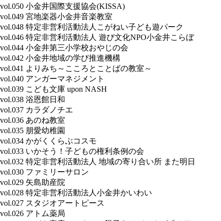
vol.050 小金井国際支援協会(KISSA)
vol.049 宮地楽器小金井音楽教室
vol.048 特定非営利活動法人こがねい子ども遊パーク
vol.046 特定非営利活動法人 遊び文化NPO小金井こらぼ
vol.044 小金井第三小学校おやじの会
vol.042 小金井地域の学び推進機構
vol.041 よりみち～こころとことばの教室～
vol.040 アンガーマネジメント
vol.039 こども文庫 upon NASH
vol.038 浴恩館日和
vol.037 カラダノチエ
vol.036 あのね教室
vol.035 朋愛幼稚園
vol.034 かがくくらぶコスモ
vol.033 いかそう！子どもの権利条例の会
vol.032 特定非営利活動法人 地域の寄り合い所 また明日
vol.030 ファミリーサロン
vol.029 矢島助産院
vol.028 特定非営利活動法人小金井かいわい
vol.027 スタジオアートピース
vol.026 アトム薬局