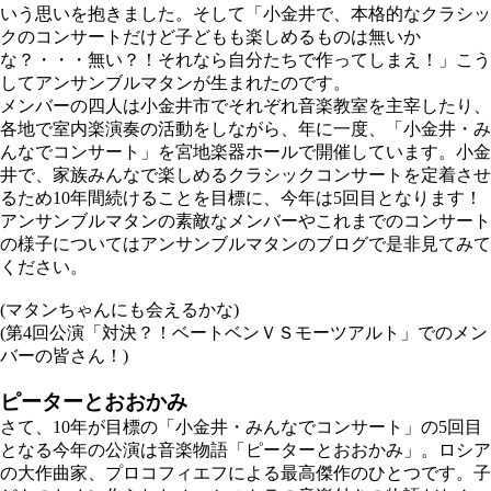
いう思いを抱きました。そして「小金井で、本格的なクラシッ
クのコンサートだけど子どもも楽しめるものは無いか
な？・・・無い？！それなら自分たちで作ってしまえ！」こう
してアンサンブルマタンが生まれたのです。
メンバーの四人は小金井市でそれぞれ音楽教室を主宰したり、
各地で室内楽演奏の活動をしながら、年に一度、「小金井・み
んなでコンサート」を宮地楽器ホールで開催しています。小金
井で、家族みんなで楽しめるクラシックコンサートを定着させ
るため10年間続けることを目標に、今年は5回目となります！
アンサンブルマタンの素敵なメンバーやこれまでのコンサート
の様子については
アンサンブルマタンのブログ
で是非見てみて
ください。
(マタンちゃんにも会えるかな)
(第4回公演「対決？！ベートベンＶＳモーツアルト」でのメン
バーの皆さん！)
ピーターとおおかみ
さて、10年が目標の「小金井・みんなでコンサート」の5回目
となる今年の公演は音楽物語「ピーターとおおかみ」。ロシア
の大作曲家、プロコフィエフによる最高傑作のひとつです。子