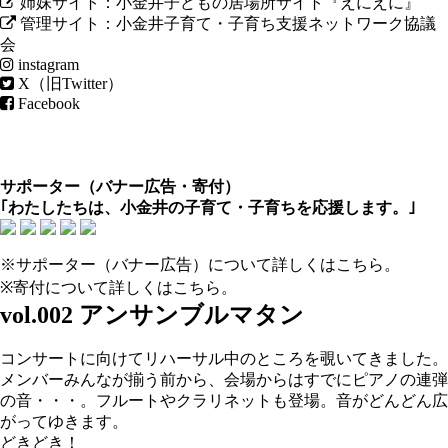
姉妹サイト：小金井子どもの居場所サイト『えにえに』
管理サイト：小金井子育て・子育ち支援ネットワーク協議
会
instagram
X（旧Twitter）
Facebook
サポーター（
バナー広告
・
寄付
）
｢わたしたちは、小金井の子育て・子育ちを応援します。｣
※サポーター（バナー広告）について
詳しくはこちら
。
※寄付について
詳しくはこちら
。
vol.002 アンサンブルマタン
コンサートに向けてリハーサル中のところを覗いてきました。
メンバーみんなが揃う前から、会場からはすでにピアノの連弾
の音・・・。フルートやクラリネットも登場。音がどんどん広
がってゆきます。
どきどき！