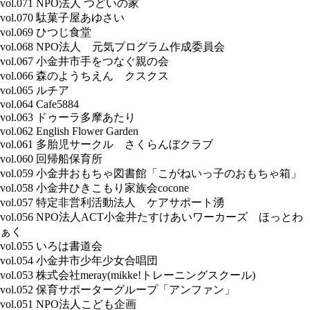
vol.071 NPO法人 つどいの家
vol.070 駄菓子屋あゆさい
vol.069 ひつじ食堂
vol.068 NPO法人 元気プログラム作成委員会
vol.067 小金井市手をつなぐ親の会
vol.066 森のようちえん クスクス
vol.065 ルチア
vol.064 Cafe5884
vol.063 ドゥーラ多摩あたり
vol.062 English Flower Garden
vol.061 多胎児サークル さくらんぼクラブ
vol.060 回帰船保育所
vol.059 小金井おもちゃ図書館「こがねいっ子のおもちゃ箱」
vol.058 小金井ひきこもり家族会cocone
vol.057 特定非営利活動法人 ケアサポート湧
vol.056 NPO法人ACT小金井たすけあいワーカーズ ほっとわ
ぁく
vol.055 いろは書道会
vol.054 小金井市少年少女合唱団
vol.053 株式会社meray(mikke!トレーニングスクール)
vol.052 保育サポーターグループ「アンファン」
vol.051 NPO法人こども企画