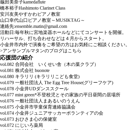
龜田美奈子
kamedaflute
橋本裕子
Hashimoto Clarinet Class
安川友美
やすかわピアノ教室
山口幸代
山口ピアノ教室～MUSIKTAG～
連絡先:ensemble.matin@gmail.com
活動日:毎年秋に宮地楽器ホールなどにてコンサートを開催。
リハーサル、打ち合わせなどは４月からスタート。
小金井市内外で演奏をご希望の方はお気軽にご相談ください。
>アンサンブルマタンのブログはこちら
応援団の紹介
vol.082 合同会社 いくせい舎（木の葉クラブ）
vol.081 株式会社 buonote
vol.080 キラリリ (キラリリこども⾷堂)
vol.079 一般社団法人 The Egg Tree House(グリーフケア)
vol.078 小金井UDダンススクール
vol.077 mint green*不登校児とその家族の平日昼間の居場所
vol.076 一般社団法人まあるいのうえん
vol.075 小金井市学童保育連絡協議会
vol.074 小金井ジュニアサッカーボランティアの会
vol.073 おひさま心の保健室
vol.072 にじいろ薬局