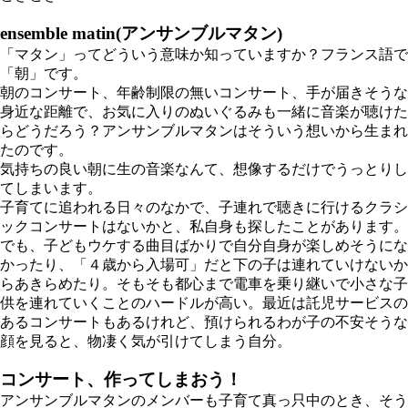
ensemble matin(アンサンブルマタン)
「マタン」ってどういう意味か知っていますか？フランス語で
「朝」です。
朝のコンサート、年齢制限の無いコンサート、手が届きそうな
身近な距離で、お気に入りのぬいぐるみも一緒に音楽が聴けた
らどうだろう？アンサンブルマタンはそういう想いから生まれ
たのです。
気持ちの良い朝に生の音楽なんて、想像するだけでうっとりし
てしまいます。
子育てに追われる日々のなかで、子連れで聴きに行けるクラシ
ックコンサートはないかと、私自身も探したことがあります。
でも、子どもウケする曲目ばかりで自分自身が楽しめそうにな
かったり、「４歳から入場可」だと下の子は連れていけないか
らあきらめたり。そもそも都心まで電車を乗り継いで小さな子
供を連れていくことのハードルが高い。最近は託児サービスの
あるコンサートもあるけれど、預けられるわが子の不安そうな
顔を見ると、物凄く気が引けてしまう自分。
コンサート、作ってしまおう！
アンサンブルマタンのメンバーも子育て真っ只中のとき、そう