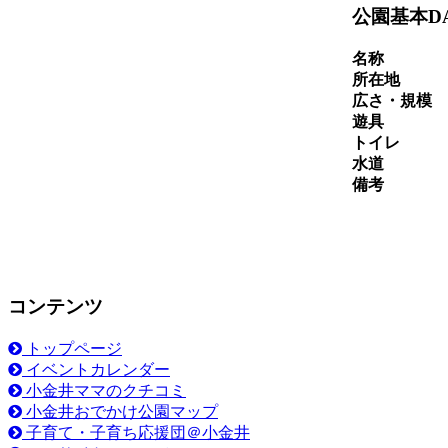
公園基本D
名称
所在地
広さ・規模
遊具
トイレ
水道
備考
コンテンツ
トップページ
イベントカレンダー
小金井ママのクチコミ
小金井おでかけ公園マップ
子育て・子育ち応援団＠小金井