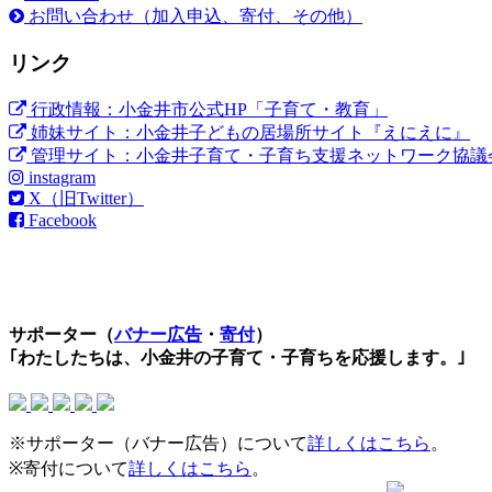
お問い合わせ（加入申込、寄付、その他）
リンク
行政情報：小金井市公式HP「子育て・教育」
姉妹サイト：小金井子どもの居場所サイト『えにえに』
管理サイト：小金井子育て・子育ち支援ネットワーク協議
instagram
X（旧Twitter）
Facebook
サポーター（
バナー広告
・
寄付
）
｢わたしたちは、小金井の子育て・子育ちを応援します。｣
※サポーター（バナー広告）について
詳しくはこちら
。
※寄付について
詳しくはこちら
。