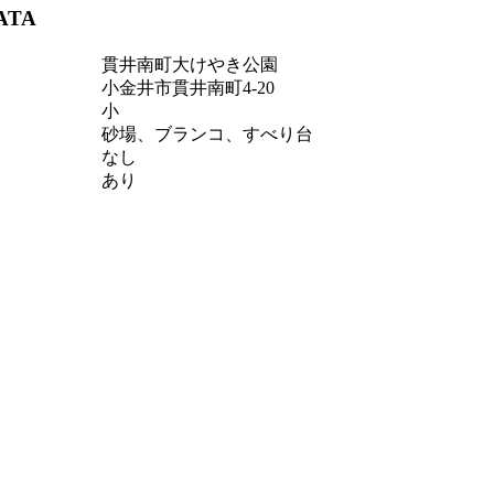
ATA
貫井南町大けやき公園
小金井市貫井南町4-20
小
砂場、ブランコ、すべり台
なし
あり