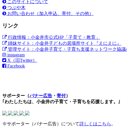
このサイトについて
つぶや木
お問い合わせ（加入申込、寄付、その他）
リンク
行政情報：小金井市公式HP「子育て・教育」
姉妹サイト：小金井子どもの居場所サイト『えにえに』
管理サイト：小金井子育て・子育ち支援ネットワーク協議
instagram
X（旧Twitter）
Facebook
サポーター（
バナー広告
・
寄付
）
｢わたしたちは、小金井の子育て・子育ちを応援します。｣
※サポーター（バナー広告）について
詳しくはこちら
。