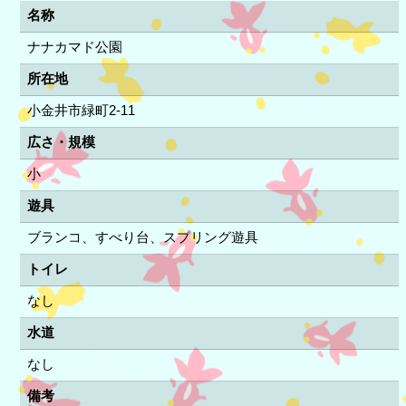
名称
ナナカマド公園
所在地
小金井市緑町2-11
広さ・規模
小
遊具
ブランコ、すべり台、スプリング遊具
トイレ
なし
水道
なし
備考