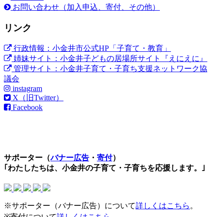
お問い合わせ（加入申込、寄付、その他）
リンク
行政情報：小金井市公式HP「子育て・教育」
姉妹サイト：小金井子どもの居場所サイト『えにえに』
管理サイト：小金井子育て・子育ち支援ネットワーク協
議会
instagram
X（旧Twitter）
Facebook
サポーター（
バナー広告
・
寄付
）
｢わたしたちは、小金井の子育て・子育ちを応援します。｣
※サポーター（バナー広告）について
詳しくはこちら
。
※寄付について
詳しくはこちら
。