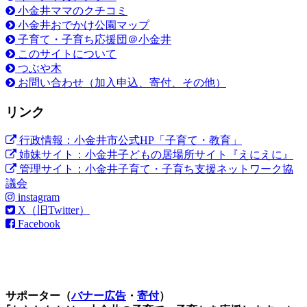
小金井ママのクチコミ
小金井おでかけ公園マップ
子育て・子育ち応援団＠小金井
このサイトについて
つぶや木
お問い合わせ（加入申込、寄付、その他）
リンク
行政情報：小金井市公式HP「子育て・教育」
姉妹サイト：小金井子どもの居場所サイト『えにえに』
管理サイト：小金井子育て・子育ち支援ネットワーク協
議会
instagram
X（旧Twitter）
Facebook
サポーター（
バナー広告
・
寄付
）