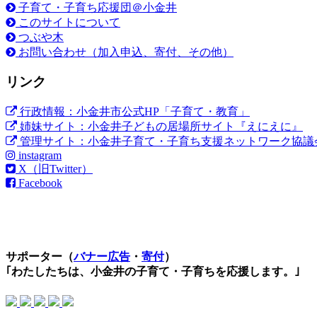
子育て・子育ち応援団＠小金井
このサイトについて
つぶや木
お問い合わせ（加入申込、寄付、その他）
リンク
行政情報：小金井市公式HP「子育て・教育」
姉妹サイト：小金井子どもの居場所サイト『えにえに』
管理サイト：小金井子育て・子育ち支援ネットワーク協議
instagram
X（旧Twitter）
Facebook
サポーター（
バナー広告
・
寄付
）
｢わたしたちは、小金井の子育て・子育ちを応援します。｣