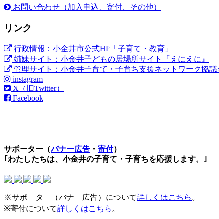
お問い合わせ（加入申込、寄付、その他）
リンク
行政情報：小金井市公式HP「子育て・教育」
姉妹サイト：小金井子どもの居場所サイト『えにえに』
管理サイト：小金井子育て・子育ち支援ネットワーク協議
instagram
X（旧Twitter）
Facebook
サポーター（
バナー広告
・
寄付
）
｢わたしたちは、小金井の子育て・子育ちを応援します。｣
※サポーター（バナー広告）について
詳しくはこちら
。
※寄付について
詳しくはこちら
。