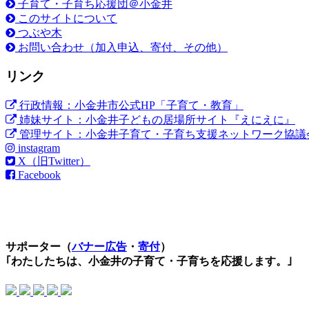
子育て・子育ち応援団＠小金井
このサイトについて
つぶや木
お問い合わせ（加入申込、寄付、その他）
リンク
行政情報：小金井市公式HP「子育て・教育」
姉妹サイト：小金井子どもの居場所サイト『えにえに』
管理サイト：小金井子育て・子育ち支援ネットワーク協議
instagram
X（旧Twitter）
Facebook
サポーター（
バナー広告
・
寄付
）
｢わたしたちは、小金井の子育て・子育ちを応援します。｣