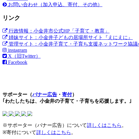
お問い合わせ（加入申込、寄付、その他）
リンク
行政情報：小金井市公式HP「子育て・教育」
姉妹サイト：小金井子どもの居場所サイト『えにえに』
管理サイト：小金井子育て・子育ち支援ネットワーク協議
instagram
X（旧Twitter）
Facebook
サポーター（
バナー広告
・
寄付
）
｢わたしたちは、小金井の子育て・子育ちを応援します。｣
※サポーター（バナー広告）について
詳しくはこちら
。
※寄付について
詳しくはこちら
。