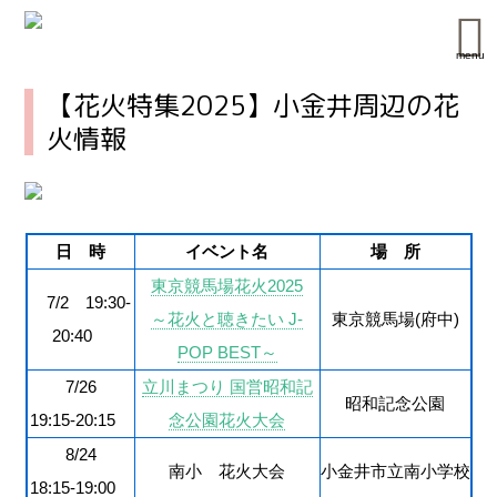
menu
【花火特集2025】小金井周辺の花
火情報
日 時
イベント名
場 所
東京競馬場花火2025
7/2 19:30-
～花火と聴きたい J-
東京競馬場(府中)
20:40
POP BEST～
7/26
立川まつり 国営昭和記
昭和記念公園
19:15-20:15
念公園花火大会
8/24
南小 花火大会
小金井市立南小学校
18:15-19:00