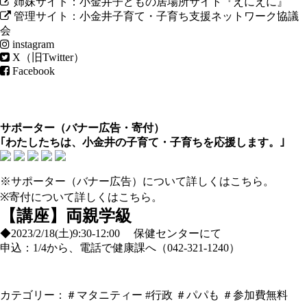
姉妹サイト：小金井子どもの居場所サイト『えにえに』
管理サイト：小金井子育て・子育ち支援ネットワーク協議
会
instagram
X（旧Twitter）
Facebook
サポーター（
バナー広告
・
寄付
）
｢わたしたちは、小金井の子育て・子育ちを応援します。｣
※サポーター（バナー広告）について
詳しくはこちら
。
※寄付について
詳しくはこちら
。
【講座】両親学級
◆2023/2/18(土)9:30-12:00 保健センターにて
申込：1/4から、電話で健康課へ（042-321-1240）
カテゴリー：
＃マタニティー
#行政
＃パパも
＃参加費無料