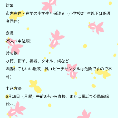
対象
市内在住・在学の小学生と保護者（小学校2年生以下は保護
者同伴）
定員
25人（申込順）
持ち物
水筒、帽子、容器、タオル、網など
※濡れてもいい服装、靴（ビーチサンダルは危険ですので不
可）
申込方法
6月18日（月曜）午前9時から直接、または電話で公民館緑
館へ。