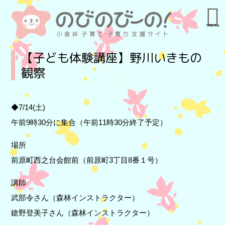
menu
【子ども体験講座】野川いきもの
観察
◆7/14(土)
午前9時30分に集合（午前11時30分終了予定）
場所
前原町西之台会館前（前原町3丁目8番１号）
講師
武部令さん（森林インストラクター）
鎗野登美子さん（森林インストラクター）