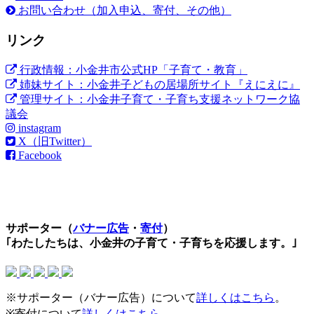
お問い合わせ（加入申込、寄付、その他）
リンク
行政情報：小金井市公式HP「子育て・教育」
姉妹サイト：小金井子どもの居場所サイト『えにえに』
管理サイト：小金井子育て・子育ち支援ネットワーク協
議会
instagram
X（旧Twitter）
Facebook
サポーター（
バナー広告
・
寄付
）
｢わたしたちは、小金井の子育て・子育ちを応援します。｣
※サポーター（バナー広告）について
詳しくはこちら
。
※寄付について
詳しくはこちら
。