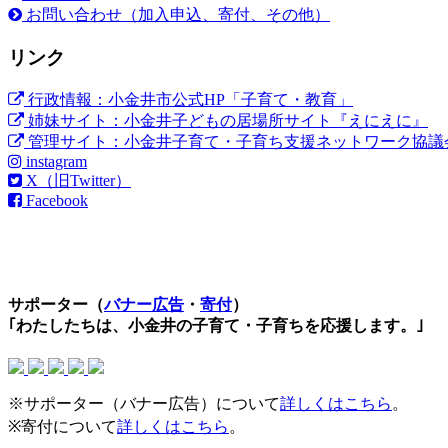
お問い合わせ（加入申込、寄付、その他）
リンク
行政情報：小金井市公式HP「子育て・教育」
姉妹サイト：小金井子どもの居場所サイト『えにえに』
管理サイト：小金井子育て・子育ち支援ネットワーク協議
instagram
X（旧Twitter）
Facebook
サポーター（
バナー広告
・
寄付
）
｢わたしたちは、小金井の子育て・子育ちを応援します。｣
※サポーター（バナー広告）について
詳しくはこちら
。
※寄付について
詳しくはこちら
。