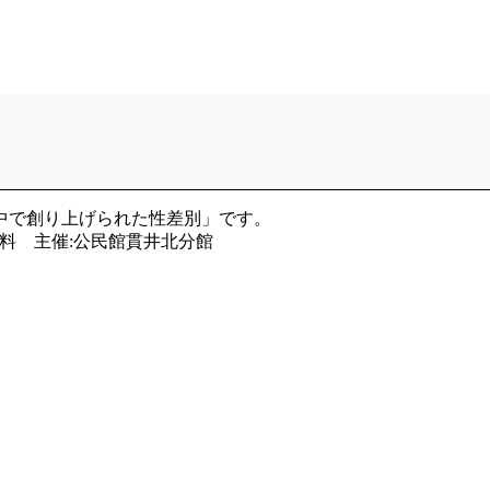
中で創り上げられた性差別」です。
加費:無料 主催:公民館貫井北分館