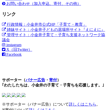
お問い合わせ（加入申込、寄付、その他）
リンク
行政情報：小金井市公式HP「子育て・教育」
姉妹サイト：小金井子どもの居場所サイト『えにえに』
管理サイト：小金井子育て・子育ち支援ネットワーク協
議会
instagram
X（旧Twitter）
Facebook
サポーター（
バナー広告
・
寄付
）
｢わたしたちは、小金井の子育て・子育ちを応援します。｣
※サポーター（バナー広告）について
詳しくはこちら
。
※寄付について
詳しくはこちら
。