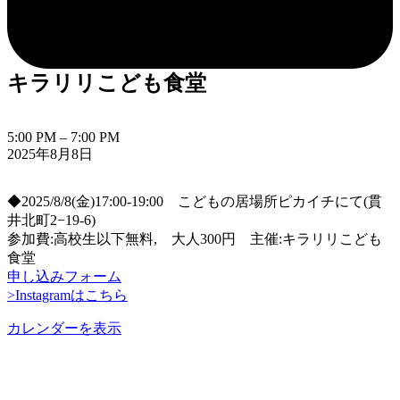
キラリリこども食堂
キ
5:00 PM
–
7:00 PM
2025年8月8日
ラ
リ
リ
◆2025/8/8(金)17:00-19:00 こどもの居場所ピカイチにて(貫
こ
井北町2−19-6)
ど
参加費:高校生以下無料, 大人300円 主催:キラリリこども
も
食堂
食
申し込みフォーム
堂
>Instagramはこちら
カレンダーを表示