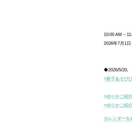
【講
座】
ペ
ア
10:00 AM
–
11
レ
2026年7月1日
ン
ト
ト
◆2026/5/20
レ
>親子あそび
ー
ニ
>ゆりかご紹
ン
>ゆりかご紹
グ
カレンダーを