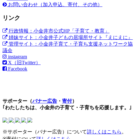
お問い合わせ（加入申込、寄付、その他）
リンク
行政情報：小金井市公式HP「子育て・教育」
姉妹サイト：小金井子どもの居場所サイト『えにえに』
管理サイト：小金井子育て・子育ち支援ネットワーク協
議会
instagram
X（旧Twitter）
Facebook
サポーター（
バナー広告
・
寄付
）
｢わたしたちは、小金井の子育て・子育ちを応援します。｣
※サポーター（バナー広告）について
詳しくはこちら
。
※寄付について
詳しくはこちら
。