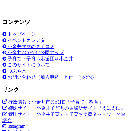
豊
か
に
コンテンツ
育
つ
た
トップページ
め
イベントカレンダー
に
小金井ママのクチコミ
小金井おでかけ公園マップ
子育て・子育ち応援団＠小金井
このサイトについて
つぶや木
お問い合わせ（加入申込、寄付、その他）
リンク
行政情報：小金井市公式HP「子育て・教育」
姉妹サイト：小金井子どもの居場所サイト『えにえに』
管理サイト：小金井子育て・子育ち支援ネットワーク協
議会
instagram