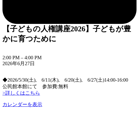
【子どもの人権講座2026】子どもが豊
かに育つために
【子
2:00 PM
–
4:00 PM
2026年6月27日
ど
も
の
◆2026/5/30(土), 6/11(木), 6/20(土), 6/27(土)14:00-16:00
人
公民館本館にて 参加費:無料
権
>詳しくはこちら
講
座
カレンダーを表示
2026】
子
ど
も
が