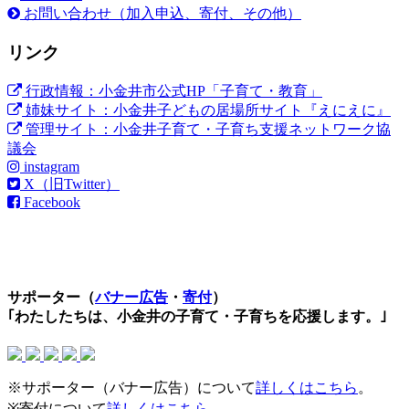
お問い合わせ（加入申込、寄付、その他）
リンク
行政情報：小金井市公式HP「子育て・教育」
姉妹サイト：小金井子どもの居場所サイト『えにえに』
管理サイト：小金井子育て・子育ち支援ネットワーク協
議会
instagram
X（旧Twitter）
Facebook
サポーター（
バナー広告
・
寄付
）
｢わたしたちは、小金井の子育て・子育ちを応援します。｣
※サポーター（バナー広告）について
詳しくはこちら
。
※寄付について
詳しくはこちら
。