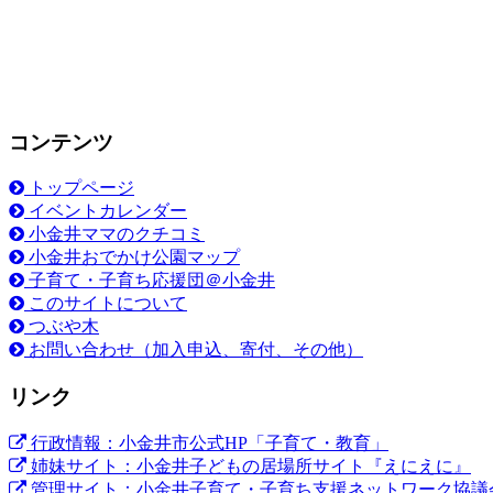
子
ど
も
が
豊
か
コンテンツ
に
育
つ
トップページ
た
イベントカレンダー
め
小金井ママのクチコミ
に
小金井おでかけ公園マップ
子育て・子育ち応援団＠小金井
このサイトについて
つぶや木
お問い合わせ（加入申込、寄付、その他）
リンク
行政情報：小金井市公式HP「子育て・教育」
姉妹サイト：小金井子どもの居場所サイト『えにえに』
管理サイト：小金井子育て・子育ち支援ネットワーク協議