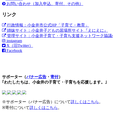
お問い合わせ（加入申込、寄付、その他）
リンク
行政情報：小金井市公式HP「子育て・教育」
姉妹サイト：小金井子どもの居場所サイト『えにえに』
管理サイト：小金井子育て・子育ち支援ネットワーク協議
instagram
X（旧Twitter）
Facebook
サポーター（
バナー広告
・
寄付
）
｢わたしたちは、小金井の子育て・子育ちを応援します。｣
※サポーター（バナー広告）について
詳しくはこちら
。
※寄付について
詳しくはこちら
。