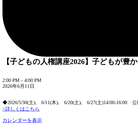
【子どもの人権講座2026】子どもが豊
【子
2:00 PM
–
4:00 PM
2026年6月11日
ど
も
の
◆2026/5/30(土), 6/11(木), 6/20(土), 6/27(土)14:0
人
>詳しくはこちら
権
講
カレンダーを表示
座
2026】