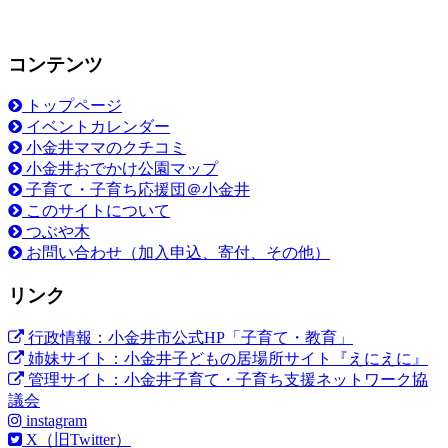
コンテンツ
トップページ
イベントカレンダー
小金井ママのクチコミ
小金井おでかけ公園マップ
子育て・子育ち応援団＠小金井
このサイトについて
つぶや木
お問い合わせ（加入申込、寄付、その他）
リンク
行政情報：小金井市公式HP「子育て・教育」
姉妹サイト：小金井子どもの居場所サイト『えにえに』
管理サイト：小金井子育て・子育ち支援ネットワーク協
議会
instagram
X（旧Twitter）