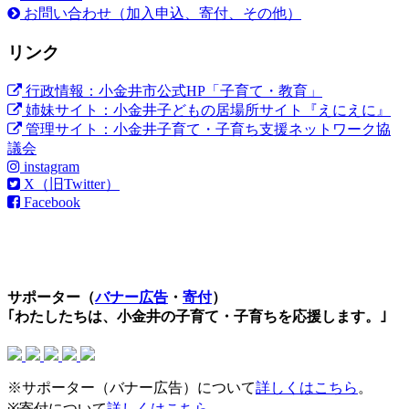
お問い合わせ（加入申込、寄付、その他）
リンク
行政情報：小金井市公式HP「子育て・教育」
姉妹サイト：小金井子どもの居場所サイト『えにえに』
管理サイト：小金井子育て・子育ち支援ネットワーク協
議会
instagram
X（旧Twitter）
Facebook
サポーター（
バナー広告
・
寄付
）
｢わたしたちは、小金井の子育て・子育ちを応援します。｣
※サポーター（バナー広告）について
詳しくはこちら
。
※寄付について
詳しくはこちら
。