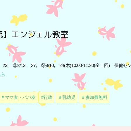
流】エンジェル教室
9, 23, ②8/13, 27, ③9/10, 24(木)10:00-11:30(全二回)
ちら
＃ママ友・パパ友
#行政
＃乳幼児
＃参加費無料