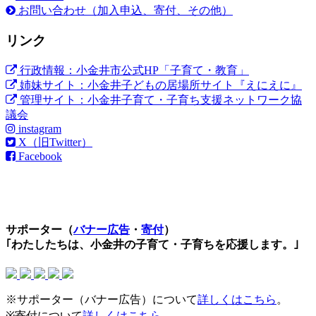
お問い合わせ（加入申込、寄付、その他）
リンク
行政情報：小金井市公式HP「子育て・教育」
姉妹サイト：小金井子どもの居場所サイト『えにえに』
管理サイト：小金井子育て・子育ち支援ネットワーク協
議会
instagram
X（旧Twitter）
Facebook
サポーター（
バナー広告
・
寄付
）
｢わたしたちは、小金井の子育て・子育ちを応援します。｣
※サポーター（バナー広告）について
詳しくはこちら
。
※寄付について
詳しくはこちら
。