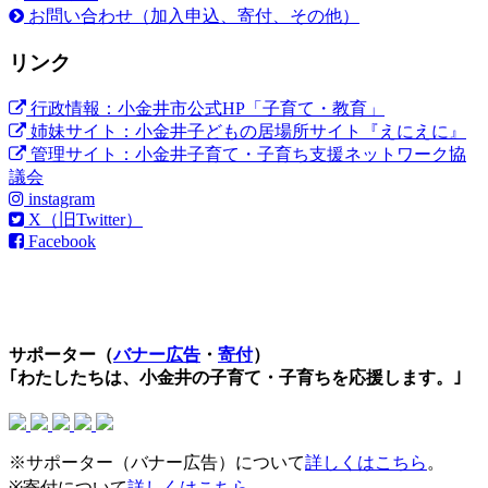
お問い合わせ（加入申込、寄付、その他）
リンク
行政情報：小金井市公式HP「子育て・教育」
姉妹サイト：小金井子どもの居場所サイト『えにえに』
管理サイト：小金井子育て・子育ち支援ネットワーク協
議会
instagram
X（旧Twitter）
Facebook
サポーター（
バナー広告
・
寄付
）
｢わたしたちは、小金井の子育て・子育ちを応援します。｣
※サポーター（バナー広告）について
詳しくはこちら
。
※寄付について
詳しくはこちら
。