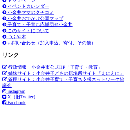
トップページ
イベントカレンダー
小金井ママのクチコミ
小金井おでかけ公園マップ
子育て・子育ち応援団＠小金井
このサイトについて
つぶや木
お問い合わせ（加入申込、寄付、その他）
リンク
行政情報：小金井市公式HP「子育て・教育」
姉妹サイト：小金井子どもの居場所サイト『えにえに』
管理サイト：小金井子育て・子育ち支援ネットワーク協
議会
instagram
X（旧Twitter）
Facebook