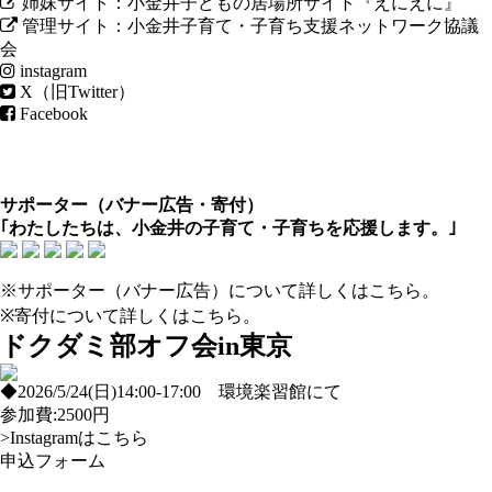
姉妹サイト：小金井子どもの居場所サイト『えにえに』
管理サイト：小金井子育て・子育ち支援ネットワーク協議
会
instagram
X（旧Twitter）
Facebook
サポーター（
バナー広告
・
寄付
）
｢わたしたちは、小金井の子育て・子育ちを応援します。｣
※サポーター（バナー広告）について
詳しくはこちら
。
※寄付について
詳しくはこちら
。
ドクダミ部オフ会in東京
◆2026/5/24(日)14:00-17:00 環境楽習館にて
参加費:2500円
>Instagramはこちら
申込フォーム