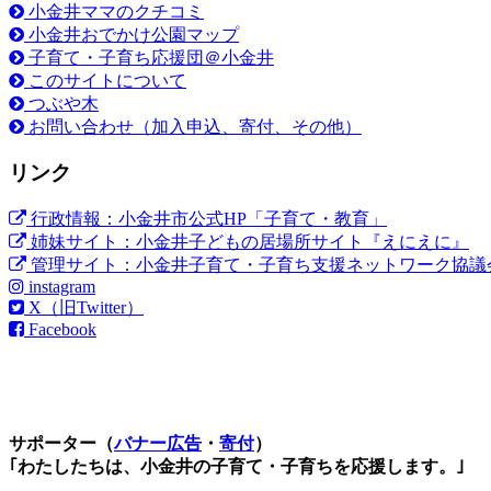
小金井ママのクチコミ
小金井おでかけ公園マップ
子育て・子育ち応援団＠小金井
このサイトについて
つぶや木
お問い合わせ（加入申込、寄付、その他）
リンク
行政情報：小金井市公式HP「子育て・教育」
姉妹サイト：小金井子どもの居場所サイト『えにえに』
管理サイト：小金井子育て・子育ち支援ネットワーク協議
instagram
X（旧Twitter）
Facebook
サポーター（
バナー広告
・
寄付
）
｢わたしたちは、小金井の子育て・子育ちを応援します。｣