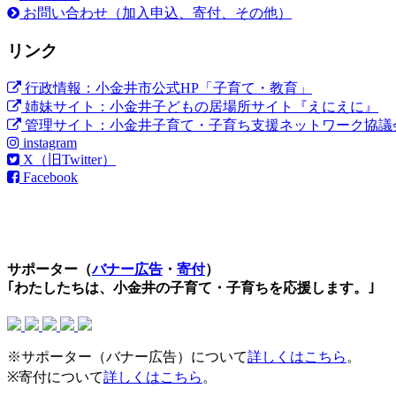
お問い合わせ（加入申込、寄付、その他）
リンク
行政情報：小金井市公式HP「子育て・教育」
姉妹サイト：小金井子どもの居場所サイト『えにえに』
管理サイト：小金井子育て・子育ち支援ネットワーク協議
instagram
X（旧Twitter）
Facebook
サポーター（
バナー広告
・
寄付
）
｢わたしたちは、小金井の子育て・子育ちを応援します。｣
※サポーター（バナー広告）について
詳しくはこちら
。
※寄付について
詳しくはこちら
。