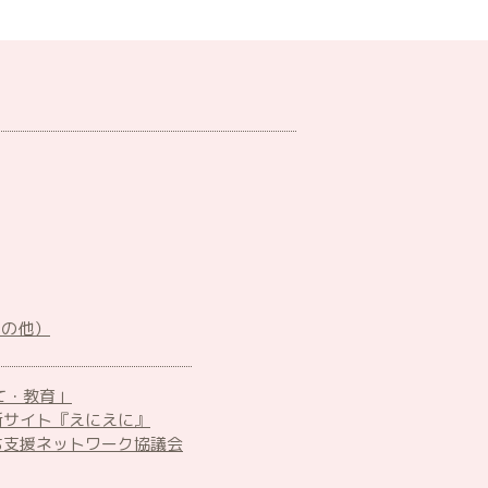
その他）
て・教育」
所サイト『えにえに』
ち支援ネットワーク協議会