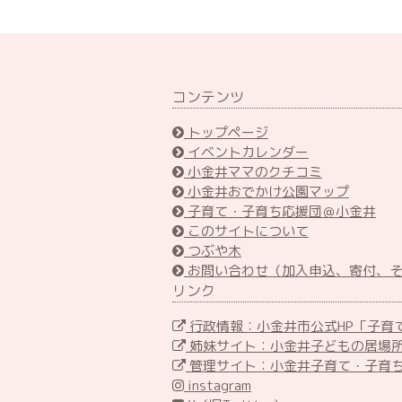
コンテンツ
トップページ
イベントカレンダー
小金井ママのクチコミ
小金井おでかけ公園マップ
子育て・子育ち応援団＠小金井
このサイトについて
つぶや木
お問い合わせ（加入申込、寄付、
リンク
行政情報：小金井市公式HP「子育
姉妹サイト：小金井子どもの居場
管理サイト：小金井子育て・子育
instagram