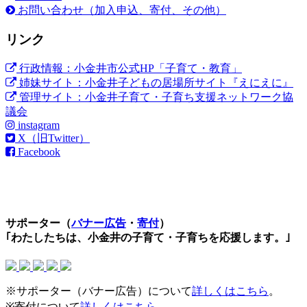
お問い合わせ（加入申込、寄付、その他）
リンク
行政情報：小金井市公式HP「子育て・教育」
姉妹サイト：小金井子どもの居場所サイト『えにえに』
管理サイト：小金井子育て・子育ち支援ネットワーク協
議会
instagram
X（旧Twitter）
Facebook
サポーター（
バナー広告
・
寄付
）
｢わたしたちは、小金井の子育て・子育ちを応援します。｣
※サポーター（バナー広告）について
詳しくはこちら
。
※寄付について
詳しくはこちら
。