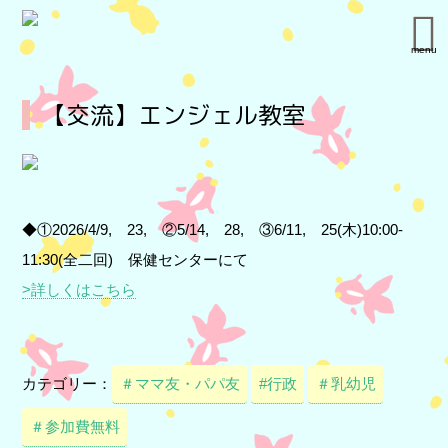
menu
【交流】エンジェル教室
◆①2026/4/9, 23, ②5/14, 28, ③6/11, 25(木)10:00-
11:30(全二回) 保健センターにて
>詳しくはこちら
カテゴリー：
＃ママ友・パパ友
#行政
＃乳幼児
＃参加費無料