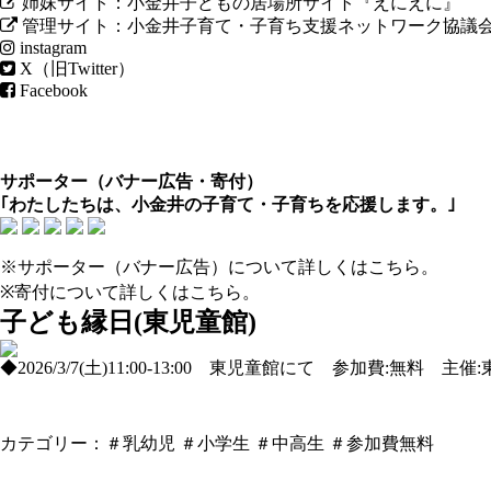
姉妹サイト：小金井子どもの居場所サイト『えにえに』
管理サイト：小金井子育て・子育ち支援ネットワーク協議
instagram
X（旧Twitter）
Facebook
サポーター（
バナー広告
・
寄付
）
｢わたしたちは、小金井の子育て・子育ちを応援します。｣
※サポーター（バナー広告）について
詳しくはこちら
。
※寄付について
詳しくはこちら
。
子ども縁日(東児童館)
◆2026/3/7(土)11:00-13:00 東児童館にて 参加費:無料 主催
カテゴリー：
＃乳幼児
＃小学生
＃中高生
＃参加費無料