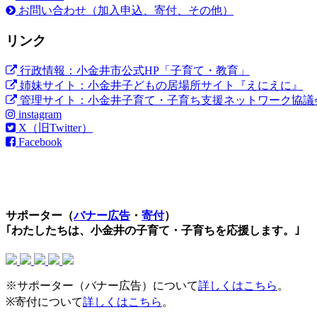
お問い合わせ（加入申込、寄付、その他）
リンク
行政情報：小金井市公式HP「子育て・教育」
姉妹サイト：小金井子どもの居場所サイト『えにえに』
管理サイト：小金井子育て・子育ち支援ネットワーク協議
instagram
X（旧Twitter）
Facebook
サポーター（
バナー広告
・
寄付
）
｢わたしたちは、小金井の子育て・子育ちを応援します。｣
※サポーター（バナー広告）について
詳しくはこちら
。
※寄付について
詳しくはこちら
。