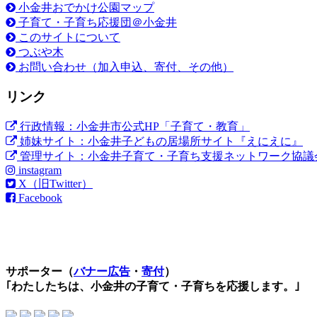
小金井おでかけ公園マップ
子育て・子育ち応援団＠小金井
このサイトについて
つぶや木
お問い合わせ（加入申込、寄付、その他）
リンク
行政情報：小金井市公式HP「子育て・教育」
姉妹サイト：小金井子どもの居場所サイト『えにえに』
管理サイト：小金井子育て・子育ち支援ネットワーク協議
instagram
X（旧Twitter）
Facebook
サポーター（
バナー広告
・
寄付
）
｢わたしたちは、小金井の子育て・子育ちを応援します。｣