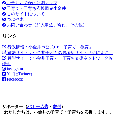
小金井おでかけ公園マップ
子育て・子育ち応援団＠小金井
このサイトについて
つぶや木
お問い合わせ（加入申込、寄付、その他）
リンク
行政情報：小金井市公式HP「子育て・教育」
姉妹サイト：小金井子どもの居場所サイト『えにえに』
管理サイト：小金井子育て・子育ち支援ネットワーク協
議会
instagram
X（旧Twitter）
Facebook
サポーター（
バナー広告
・
寄付
）
｢わたしたちは、小金井の子育て・子育ちを応援します。｣