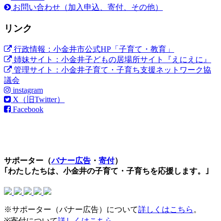
お問い合わせ（加入申込、寄付、その他）
リンク
行政情報：小金井市公式HP「子育て・教育」
姉妹サイト：小金井子どもの居場所サイト『えにえに』
管理サイト：小金井子育て・子育ち支援ネットワーク協
議会
instagram
X（旧Twitter）
Facebook
サポーター（
バナー広告
・
寄付
）
｢わたしたちは、小金井の子育て・子育ちを応援します。｣
※サポーター（バナー広告）について
詳しくはこちら
。
※寄付について
詳しくはこちら
。