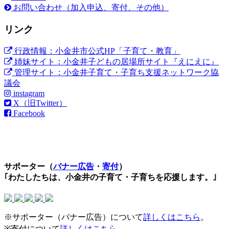
お問い合わせ（加入申込、寄付、その他）
リンク
行政情報：小金井市公式HP「子育て・教育」
姉妹サイト：小金井子どもの居場所サイト『えにえに』
管理サイト：小金井子育て・子育ち支援ネットワーク協
議会
instagram
X（旧Twitter）
Facebook
サポーター（
バナー広告
・
寄付
）
｢わたしたちは、小金井の子育て・子育ちを応援します。｣
※サポーター（バナー広告）について
詳しくはこちら
。
※寄付について
詳しくはこちら
。