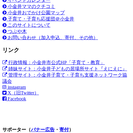
イベントカレンダー
小金井ママのクチコミ
小金井おでかけ公園マップ
子育て・子育ち応援団＠小金井
このサイトについて
つぶや木
お問い合わせ（加入申込、寄付、その他）
リンク
行政情報：小金井市公式HP「子育て・教育」
姉妹サイト：小金井子どもの居場所サイト『えにえに』
管理サイト：小金井子育て・子育ち支援ネットワーク協
議会
instagram
X（旧Twitter）
Facebook
サポーター（
バナー広告
・
寄付
）