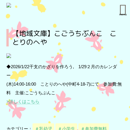
menu
【地域文庫】こごうちぶんこ こ
とりのへや
◆2026/1/22干支のかざりを作ろう, 1/29２月のカレンダ
ー
(木)14:00-16:00 ことりのへや(中町4-18-7)にて 参加費:無
料 主催:こごうちぶんこ
>詳しくはこちら
カテゴリー：
＃乳幼児
＃小学生
＃参加費無料