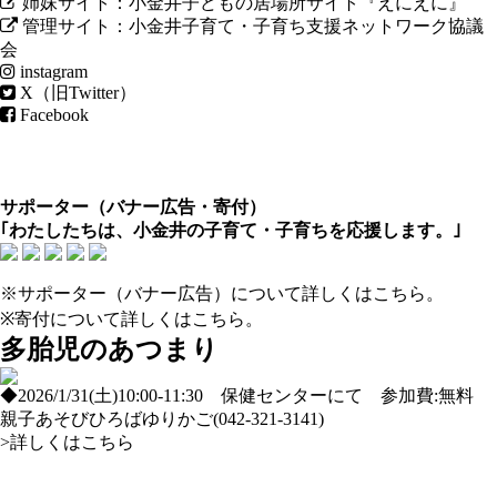
姉妹サイト：小金井子どもの居場所サイト『えにえに』
管理サイト：小金井子育て・子育ち支援ネットワーク協議
会
instagram
X（旧Twitter）
Facebook
サポーター（
バナー広告
・
寄付
）
｢わたしたちは、小金井の子育て・子育ちを応援します。｣
※サポーター（バナー広告）について
詳しくはこちら
。
※寄付について
詳しくはこちら
。
多胎児のあつまり
◆2026/1/31(土)10:00-11:30 保健センターにて 参加費:無料
親子あそびひろばゆりかご(042-321-3141)
>詳しくはこちら