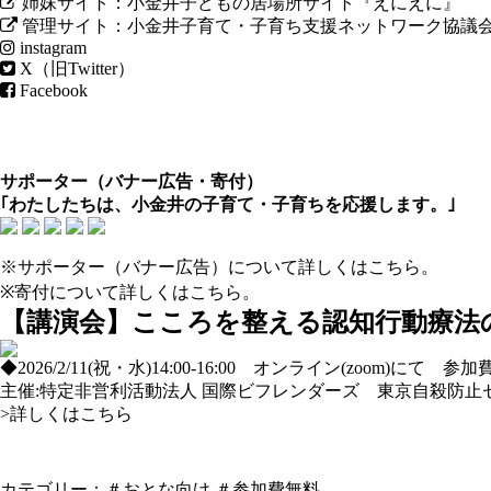
姉妹サイト：小金井子どもの居場所サイト『えにえに』
管理サイト：小金井子育て・子育ち支援ネットワーク協議
instagram
X（旧Twitter）
Facebook
サポーター（
バナー広告
・
寄付
）
｢わたしたちは、小金井の子育て・子育ちを応援します。｣
※サポーター（バナー広告）について
詳しくはこちら
。
※寄付について
詳しくはこちら
。
【講演会】こころを整える認知行動療法
◆2026/2/11(祝・水)14:00-16:00 オンライン(zoom)にて 
主催:特定非営利活動法人 国際ビフレンダーズ 東京自殺防止
>詳しくはこちら
カテゴリー：
＃おとな向け
＃参加費無料