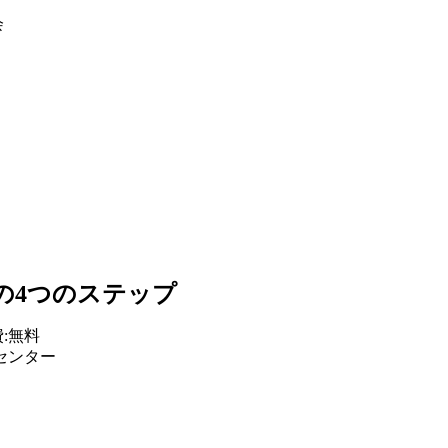
会
の4つのステップ
参加費:無料
センター