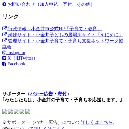
お問い合わせ（加入申込、寄付、その他）
リンク
行政情報：小金井市公式HP「子育て・教育」
姉妹サイト：小金井子どもの居場所サイト『えにえに』
管理サイト：小金井子育て・子育ち支援ネットワーク協
議会
instagram
X（旧Twitter）
Facebook
サポーター（
バナー広告
・
寄付
）
｢わたしたちは、小金井の子育て・子育ちを応援します。｣
※サポーター（バナー広告）について
詳しくはこちら
。
※寄付について
詳しくはこちら
。