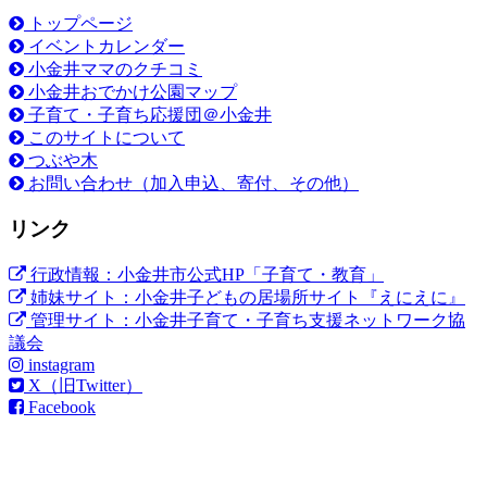
トップページ
イベントカレンダー
小金井ママのクチコミ
小金井おでかけ公園マップ
子育て・子育ち応援団＠小金井
このサイトについて
つぶや木
お問い合わせ（加入申込、寄付、その他）
リンク
行政情報：小金井市公式HP「子育て・教育」
姉妹サイト：小金井子どもの居場所サイト『えにえに』
管理サイト：小金井子育て・子育ち支援ネットワーク協
議会
instagram
X（旧Twitter）
Facebook