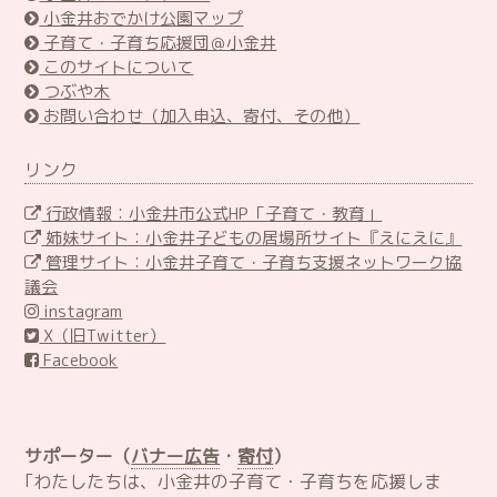
小金井おでかけ公園マップ
子育て・子育ち応援団＠小金井
このサイトについて
つぶや木
お問い合わせ（加入申込、寄付、その他）
リンク
行政情報：小金井市公式HP「子育て・教育」
姉妹サイト：小金井子どもの居場所サイト『えにえに』
管理サイト：小金井子育て・子育ち支援ネットワーク協
議会
instagram
X（旧Twitter）
Facebook
サポーター（
バナー広告
・
寄付
）
｢わたしたちは、小金井の子育て・子育ちを応援しま