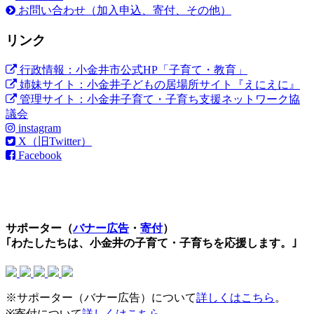
お問い合わせ（加入申込、寄付、その他）
リンク
行政情報：小金井市公式HP「子育て・教育」
姉妹サイト：小金井子どもの居場所サイト『えにえに』
管理サイト：小金井子育て・子育ち支援ネットワーク協
議会
instagram
X（旧Twitter）
Facebook
サポーター（
バナー広告
・
寄付
）
｢わたしたちは、小金井の子育て・子育ちを応援します。｣
※サポーター（バナー広告）について
詳しくはこちら
。
※寄付について
詳しくはこちら
。