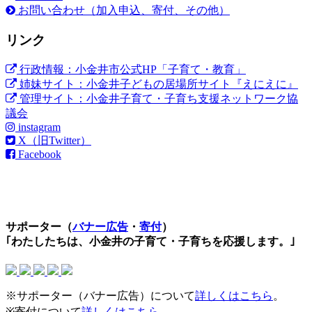
お問い合わせ（加入申込、寄付、その他）
リンク
行政情報：小金井市公式HP「子育て・教育」
姉妹サイト：小金井子どもの居場所サイト『えにえに』
管理サイト：小金井子育て・子育ち支援ネットワーク協
議会
instagram
X（旧Twitter）
Facebook
サポーター（
バナー広告
・
寄付
）
｢わたしたちは、小金井の子育て・子育ちを応援します。｣
※サポーター（バナー広告）について
詳しくはこちら
。
※寄付について
詳しくはこちら
。