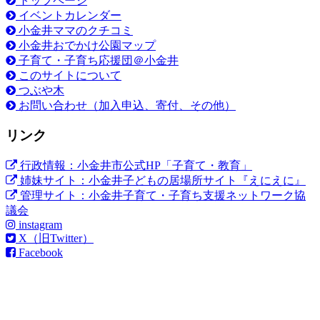
トップページ
イベントカレンダー
小金井ママのクチコミ
小金井おでかけ公園マップ
子育て・子育ち応援団＠小金井
このサイトについて
つぶや木
お問い合わせ（加入申込、寄付、その他）
リンク
行政情報：小金井市公式HP「子育て・教育」
姉妹サイト：小金井子どもの居場所サイト『えにえに』
管理サイト：小金井子育て・子育ち支援ネットワーク協
議会
instagram
X（旧Twitter）
Facebook