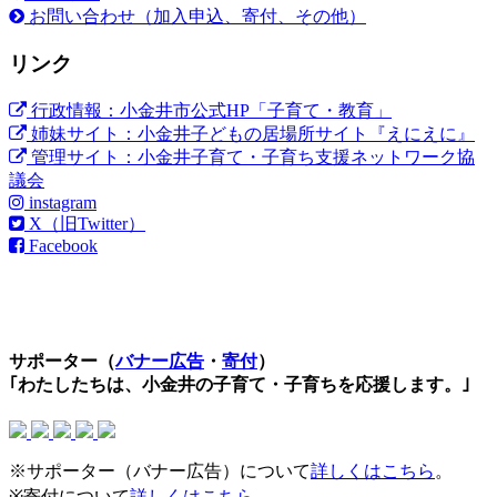
お問い合わせ（加入申込、寄付、その他）
リンク
行政情報：小金井市公式HP「子育て・教育」
姉妹サイト：小金井子どもの居場所サイト『えにえに』
管理サイト：小金井子育て・子育ち支援ネットワーク協
議会
instagram
X（旧Twitter）
Facebook
サポーター（
バナー広告
・
寄付
）
｢わたしたちは、小金井の子育て・子育ちを応援します。｣
※サポーター（バナー広告）について
詳しくはこちら
。
※寄付について
詳しくはこちら
。