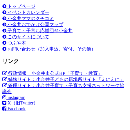
トップページ
イベントカレンダー
小金井ママのクチコミ
小金井おでかけ公園マップ
子育て・子育ち応援団＠小金井
このサイトについて
つぶや木
お問い合わせ（加入申込、寄付、その他）
リンク
行政情報：小金井市公式HP「子育て・教育」
姉妹サイト：小金井子どもの居場所サイト『えにえに』
管理サイト：小金井子育て・子育ち支援ネットワーク協
議会
instagram
X（旧Twitter）
Facebook