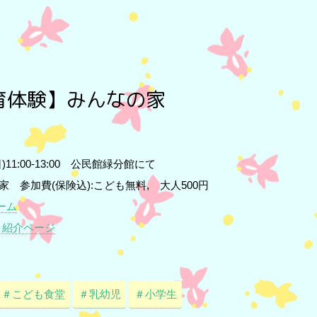
育体験】みんなの家
(日)11:00-13:00 公民館緑分館にて
家 参加費(保険込):こども無料, 大人500円
ーム
 紹介ページ
＃こども食堂
＃乳幼児
＃小学生