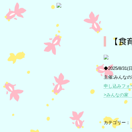
【食
◆2025/8/31
主催:みんなの
申し込みフォ
>みんなの家
カテゴリー：