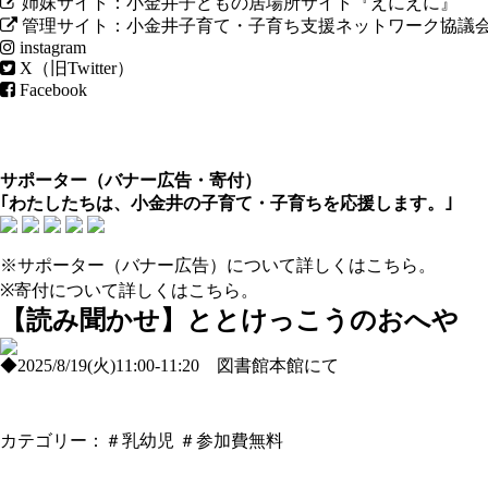
姉妹サイト：小金井子どもの居場所サイト『えにえに』
管理サイト：小金井子育て・子育ち支援ネットワーク協議
instagram
X（旧Twitter）
Facebook
サポーター（
バナー広告
・
寄付
）
｢わたしたちは、小金井の子育て・子育ちを応援します。｣
※サポーター（バナー広告）について
詳しくはこちら
。
※寄付について
詳しくはこちら
。
【読み聞かせ】ととけっこうのおへや
◆2025/8/19(火)11:00-11:20 図書館本館にて
カテゴリー：
＃乳幼児
＃参加費無料