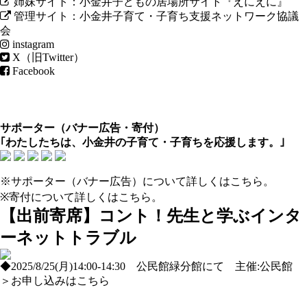
姉妹サイト：小金井子どもの居場所サイト『えにえに』
管理サイト：小金井子育て・子育ち支援ネットワーク協議
会
instagram
X（旧Twitter）
Facebook
サポーター（
バナー広告
・
寄付
）
｢わたしたちは、小金井の子育て・子育ちを応援します。｣
※サポーター（バナー広告）について
詳しくはこちら
。
※寄付について
詳しくはこちら
。
【出前寄席】コント！先生と学ぶインタ
ーネットトラブル
◆2025/8/25(月)14:00-14:30 公民館緑分館にて 主催:公民館
＞お申し込みはこちら