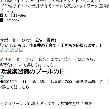
姉妹サイト：小金井子どもの居場所サイト『えにえに』
管理サイト：小金井子育て・子育ち支援ネットワーク協議
instagram
X（旧Twitter）
Facebook
サポーター（
バナー広告
・
寄付
）
｢わたしたちは、小金井の子育て・子育ちを応援します。｣
※サポーター（バナー広告）について
詳しくはこちら
。
※寄付について
詳しくはこちら
。
環境楽習館のプールの日
◆2025/8/4, 11, 18, 25(月)お昼前-17:00 環境楽習館に
>詳しくはこちら
カテゴリー：
＃乳幼児
＃小学生
＃参加費無料
＃屋外