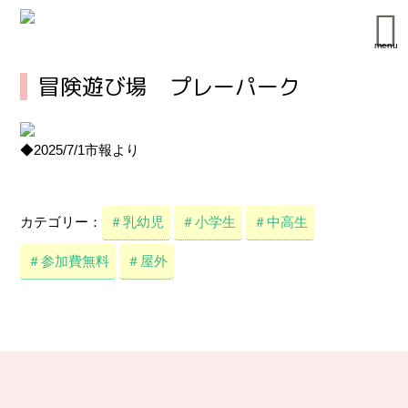
menu
冒険遊び場 プレーパーク
◆2025/7/1市報より
カテゴリー：
＃乳幼児
＃小学生
＃中高生
＃参加費無料
＃屋外