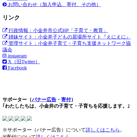
お問い合わせ（加入申込、寄付、その他）
リンク
行政情報：小金井市公式HP「子育て・教育」
姉妹サイト：小金井子どもの居場所サイト『えにえに』
管理サイト：小金井子育て・子育ち支援ネットワーク協
議会
instagram
X（旧Twitter）
Facebook
サポーター（
バナー広告
・
寄付
）
｢わたしたちは、小金井の子育て・子育ちを応援します。｣
※サポーター（バナー広告）について
詳しくはこちら
。
※寄付について
詳しくはこちら
。