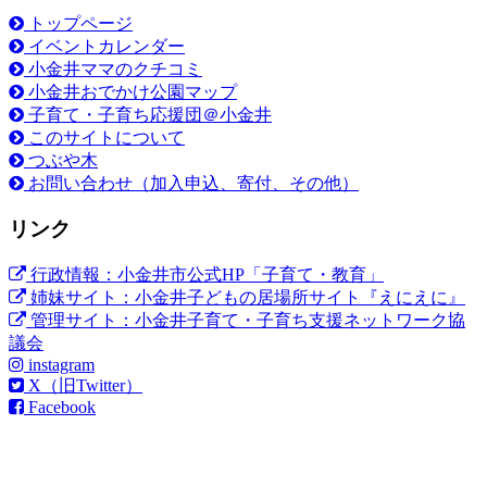
トップページ
イベントカレンダー
小金井ママのクチコミ
小金井おでかけ公園マップ
子育て・子育ち応援団＠小金井
このサイトについて
つぶや木
お問い合わせ（加入申込、寄付、その他）
リンク
行政情報：小金井市公式HP「子育て・教育」
姉妹サイト：小金井子どもの居場所サイト『えにえに』
管理サイト：小金井子育て・子育ち支援ネットワーク協
議会
instagram
X（旧Twitter）
Facebook