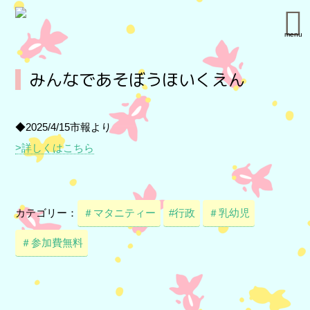
menu
みんなであそぼうほいくえん
◆2025/4/15市報より
>詳しくはこちら
カテゴリー：
＃マタニティー
#行政
＃乳幼児
＃参加費無料