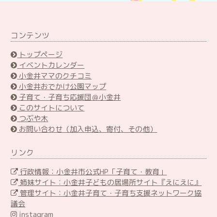
コンテンツ
トップページ
イベントカレンダー
小金井ママのクチコミ
小金井おでかけ公園マップ
子育て・子育ち応援団＠小金井
このサイトについて
つぶや木
お問い合わせ（加入申込、寄付、その他）
リンク
行政情報：小金井市公式HP「子育て・教育」
姉妹サイト：小金井子どもの居場所サイト『えにえに』
管理サイト：小金井子育て・子育ち支援ネットワーク協
議会
instagram