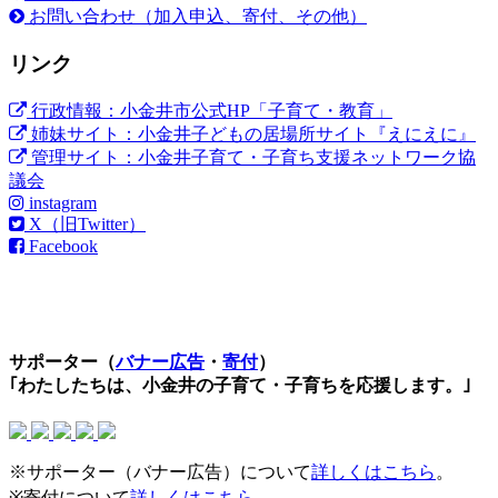
お問い合わせ（加入申込、寄付、その他）
リンク
行政情報：小金井市公式HP「子育て・教育」
姉妹サイト：小金井子どもの居場所サイト『えにえに』
管理サイト：小金井子育て・子育ち支援ネットワーク協
議会
instagram
X（旧Twitter）
Facebook
サポーター（
バナー広告
・
寄付
）
｢わたしたちは、小金井の子育て・子育ちを応援します。｣
※サポーター（バナー広告）について
詳しくはこちら
。
※寄付について
詳しくはこちら
。