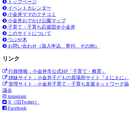
トップページ
イベントカレンダー
小金井ママのクチコミ
小金井おでかけ公園マップ
子育て・子育ち応援団＠小金井
このサイトについて
つぶや木
お問い合わせ（加入申込、寄付、その他）
リンク
行政情報：小金井市公式HP「子育て・教育」
姉妹サイト：小金井子どもの居場所サイト『えにえに』
管理サイト：小金井子育て・子育ち支援ネットワーク協
議会
instagram
X（旧Twitter）
Facebook