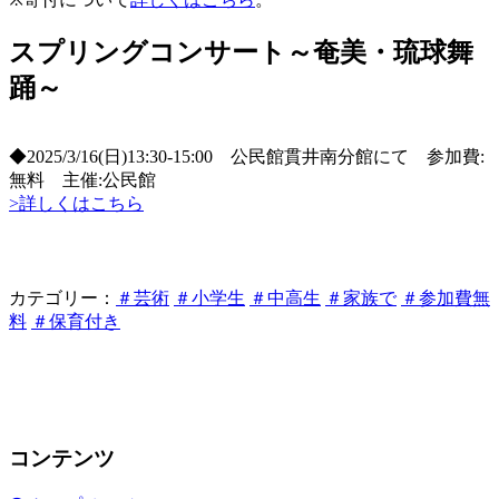
スプリングコンサート～奄美・琉球舞
踊～
◆2025/3/16(日)13:30-15:00 公民館貫井南分館にて 参加費:
無料 主催:公民館
>詳しくはこちら
カテゴリー：
＃芸術
＃小学生
＃中高生
＃家族で
＃参加費無
料
＃保育付き
コンテンツ