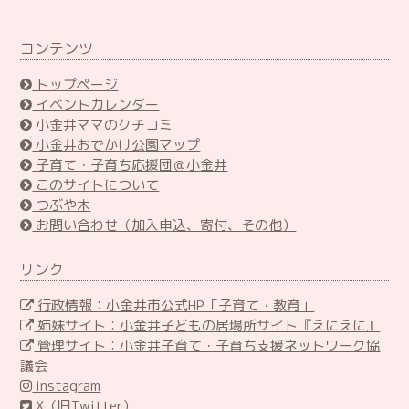
コンテンツ
トップページ
イベントカレンダー
小金井ママのクチコミ
小金井おでかけ公園マップ
子育て・子育ち応援団＠小金井
このサイトについて
つぶや木
お問い合わせ（加入申込、寄付、その他）
リンク
行政情報：小金井市公式HP「子育て・教育」
姉妹サイト：小金井子どもの居場所サイト『えにえに』
管理サイト：小金井子育て・子育ち支援ネットワーク協
議会
instagram
X（旧Twitter）