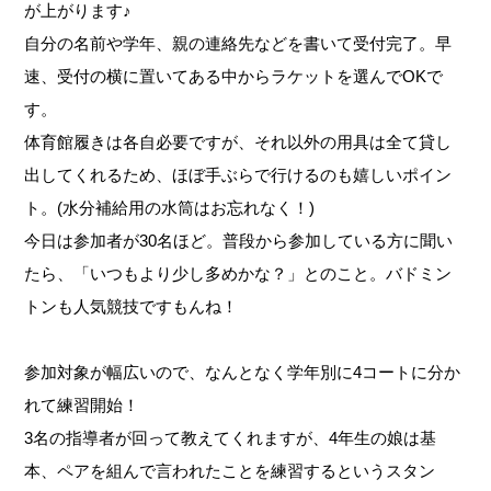
が上がります♪
自分の名前や学年、親の連絡先などを書いて受付完了。早
速、受付の横に置いてある中からラケットを選んでOKで
す。
体育館履きは各自必要ですが、それ以外の用具は全て貸し
出してくれるため、ほぼ手ぶらで行けるのも嬉しいポイン
ト。(水分補給用の水筒はお忘れなく！)
今日は参加者が30名ほど。普段から参加している方に聞い
たら、「いつもより少し多めかな？」とのこと。バドミン
トンも人気競技ですもんね！
参加対象が幅広いので、なんとなく学年別に4コートに分か
れて練習開始！
3名の指導者が回って教えてくれますが、4年生の娘は基
本、ペアを組んで言われたことを練習するというスタン