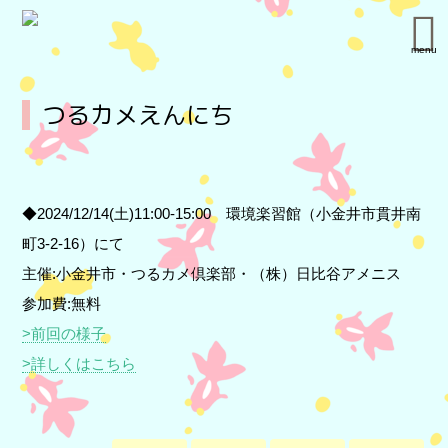
menu
つるカメえんにち
◆2024/12/14(土)11:00-15:00 環境楽習館（小金井市貫井南
町3-2-16）にて
主催:小金井市・つるカメ倶楽部・（株）日比谷アメニス
参加費:無料
>前回の様子
>詳しくはこちら