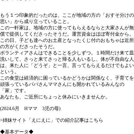
もう１つ印象的だったのは、ここが地域の方の「おすそ分けの
思い」から成り立っていること。
この一軒家は、地域の方に使ってもらえるならと大家さんが無
償で提供してくださったそうだ。運営資金はほぼ寄付金から。
この日、子ども達へのお土産となったくじ付のおもちゃは近所
の方がくださったそうだ。
ボランティアさんはできることを少しずつ。１時間だけ来て皿
洗いして、さっと来てさっと帰る人もいるし、体が不自由な人
は、来た人に「どうぞ」と一言、言ってもらえるだけでもよい
という。
この食堂は経済的に困っているかどうかは関係なく、子育てを
頑張っているパパさんママさんにも開かれているみんなの
「家」です。
あなたも、ご近所にちょっと休みにいきませんか。
(2024.6月 Hママ 3児の母)
>姉妹サイト「えにえに」での紹介記事はこちら
◆基本データ◆