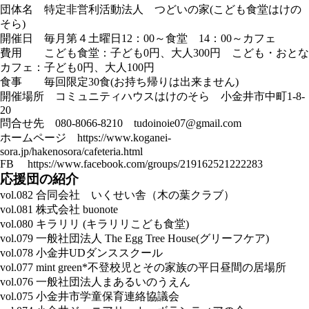
団体名 特定非営利活動法人 つどいの家(こども食堂はけの
そら)
開催日 毎月第４土曜日12：00～食堂 14：00～カフェ
費用 こども食堂：子ども0円、大人300円 こども・おとな
カフェ：子ども0円、大人100円
食事 毎回限定30食(お持ち帰りは出来ません)
開催場所 コミュニティハウスはけのそら 小金井市中町1-8-
20
問合せ先 080-8066-8210 tudoinoie07@gmail.com
ホームページ
https://www.koganei-
sora.jp/hakenosora/cafeteria.html
FB
https://www.facebook.com/groups/219162521222283
応援団の紹介
vol.082 合同会社 いくせい舎（木の葉クラブ）
vol.081 株式会社 buonote
vol.080 キラリリ (キラリリこども⾷堂)
vol.079 一般社団法人 The Egg Tree House(グリーフケア)
vol.078 小金井UDダンススクール
vol.077 mint green*不登校児とその家族の平日昼間の居場所
vol.076 一般社団法人まあるいのうえん
vol.075 小金井市学童保育連絡協議会