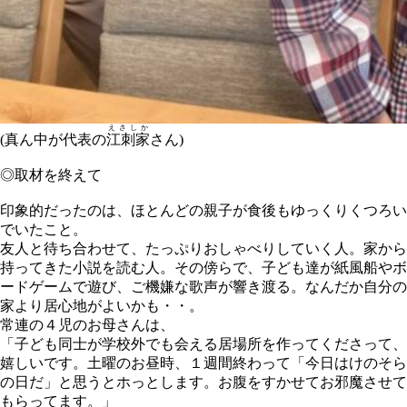
えさしか
(真ん中が代表の
江刺家
さん)
◎取材を終えて
印象的だったのは、ほとんどの親子が食後もゆっくりくつろい
でいたこと。
友人と待ち合わせて、たっぷりおしゃべりしていく人。家から
持ってきた小説を読む人。その傍らで、子ども達が紙風船やボ
ードゲームで遊び、ご機嫌な歌声が響き渡る。なんだか自分の
家より居心地がよいかも・・。
常連の４児のお母さんは、
「子ども同士が学校外でも会える居場所を作ってくださって、
嬉しいです。土曜のお昼時、１週間終わって「今日はけのそら
の日だ」と思うとホっとします。お腹をすかせてお邪魔させて
もらってます。」