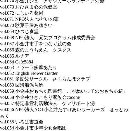
vol.074 小金井ジュニアサッカーボランティアの会
vol.073 おひさま心の保健室
vol.072 にじいろ薬局
vol.071 NPO法人 つどいの家
vol.070 駄菓子屋あゆさい
vol.069 ひつじ食堂
vol.068 NPO法人 元気プログラム作成委員会
vol.067 小金井市手をつなぐ親の会
vol.066 森のようちえん クスクス
vol.065 ルチア
vol.064 Cafe5884
vol.063 ドゥーラ多摩あたり
vol.062 English Flower Garden
vol.061 多胎児サークル さくらんぼクラブ
vol.060 回帰船保育所
vol.059 小金井おもちゃ図書館「こがねいっ子のおもちゃ箱」
vol.058 小金井ひきこもり家族会cocone
vol.057 特定非営利活動法人 ケアサポート湧
vol.056 NPO法人ACT小金井たすけあいワーカーズ ほっとわ
ぁく
vol.055 いろは書道会
vol.054 小金井市少年少女合唱団