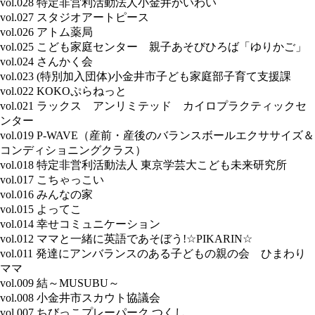
vol.028 特定非営利活動法人小金井かいわい
vol.027 スタジオアートピース
vol.026 アトム薬局
vol.025 こども家庭センター 親子あそびひろば「ゆりかご」
vol.024 さんかく会
vol.023 (特別加入団体)小金井市子ども家庭部子育て支援課
vol.022 KOKOぷらねっと
vol.021 ラックス アンリミテッド カイロプラクティックセ
ンター
vol.019 P-WAVE（産前・産後のバランスボールエクササイズ＆
コンディショニングクラス）
vol.018 特定非営利活動法人 東京学芸大こども未来研究所
vol.017 こちゃっこい
vol.016 みんなの家
vol.015 よってこ
vol.014 幸せコミュニケーション
vol.012 ママと一緒に英語であそぼう!☆PIKARIN☆
vol.011 発達にアンバランスのある子どもの親の会 ひまわり
ママ
vol.009 結～MUSUBU～
vol.008 小金井市スカウト協議会
vol.007 ちびっこプレーパーク つくし