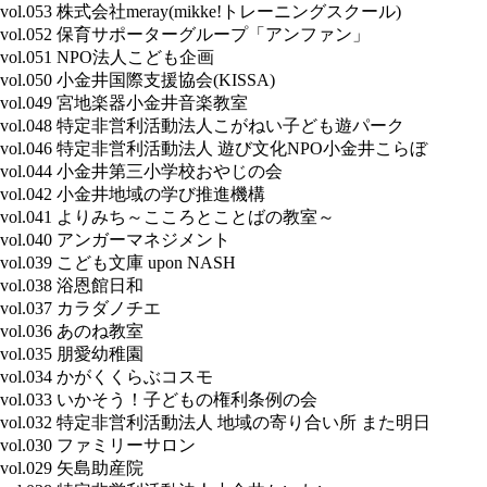
vol.053 株式会社meray(mikke!トレーニングスクール)
vol.052 保育サポーターグループ「アンファン」
vol.051 NPO法人こども企画
vol.050 小金井国際支援協会(KISSA)
vol.049 宮地楽器小金井音楽教室
vol.048 特定非営利活動法人こがねい子ども遊パーク
vol.046 特定非営利活動法人 遊び文化NPO小金井こらぼ
vol.044 小金井第三小学校おやじの会
vol.042 小金井地域の学び推進機構
vol.041 よりみち～こころとことばの教室～
vol.040 アンガーマネジメント
vol.039 こども文庫 upon NASH
vol.038 浴恩館日和
vol.037 カラダノチエ
vol.036 あのね教室
vol.035 朋愛幼稚園
vol.034 かがくくらぶコスモ
vol.033 いかそう！子どもの権利条例の会
vol.032 特定非営利活動法人 地域の寄り合い所 また明日
vol.030 ファミリーサロン
vol.029 矢島助産院