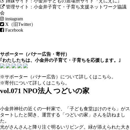
姉妹サイト：小金井子どもの居場所サイト『えにえに』
管理サイト：小金井子育て・子育ち支援ネットワーク協議
会
instagram
X（旧Twitter）
Facebook
サポーター（
バナー広告
・
寄付
）
｢わたしたちは、小金井の子育て・子育ちを応援します。｣
※サポーター（バナー広告）について
詳しくはこちら
。
※寄付について
詳しくはこちら
。
vol.071 NPO法人 つどいの家
小金井神社の近くの一軒家で、「子ども食堂はけのそら」がス
タートしたと聞き、運営する「つどいの家」さんを訪ねまし
た。
光がさんさんと降り注ぐ明るいリビング。緑が添えられた大き